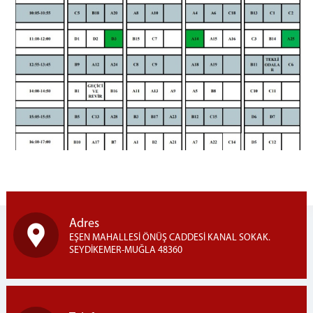
İşyurdu Servisi
Teknik Servis
Yardımcı Hizmetler Servisi
Birimler
Mektup Okuma
Emanet Eşya Birimi
Ziyaret Kabul Bürosu
GÖRÜŞ GÜNLERİ
Kapalı Ceza İnfaz Kurumu İçin Görüş Gün ve Saatleri
Açık Ceza İnfaz Kurumu İçin Görüş Gün ve Saatleri
Görüntülü ve Sesli Görüşme
Adres
İLETİŞİM BİLGİLERİ
EŞEN MAHALLESİ ÖNÜŞ CADDESİ KANAL SOKAK.
SEYDİKEMER-MUĞLA 48360
KAPALI CEZAEVİ
AÇIK CEZAEVİ
ULAŞIM