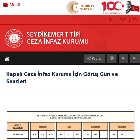
Menü
ENG
TR
SEYDİKEMER T TİPİ CEZA İNFAZ KURUMU
SEYDİKEMER T TİPİ
CEZA İNFAZ KURUMU
ANASAYFA
A-
A+
Paylaş
KURUMUMUZ
Kapalı Ceza İnfaz Kurumu
Kapalı Ceza İnfaz Kurumu İçin Görüş Gün ve
Saatleri
Açık Ceza İnfaz Kurumu
Kurum Yönetimi
Servisler
Güvenlik ve Gözetim Servisi
Psiko-Sosyal Servis
Sağlık Servisi
Eğitim ve Öğretim Servisi