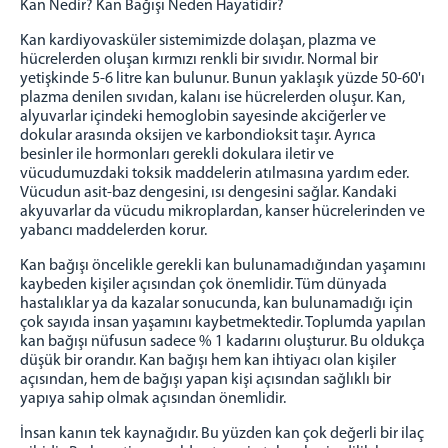
Kan Nedir? Kan Bağışı Neden Hayatidir?
İşyurdu Servisi
Teknik Servis
Kan kardiyovasküler sistemimizde dolaşan, plazma ve
hücrelerden oluşan kırmızı renkli bir sıvıdır. Normal bir
Yardımcı Hizmetler Servisi
yetişkinde 5-6 litre kan bulunur. Bunun yaklaşık yüzde 50-60'ı
Birimler
plazma denilen sıvıdan, kalanı ise hücrelerden oluşur. Kan,
alyuvarlar içindeki hemoglobin sayesinde akciğerler ve
Mektup Okuma
dokular arasında oksijen ve karbondioksit taşır. Ayrıca
Emanet Eşya Birimi
besinler ile hormonları gerekli dokulara iletir ve
vücudumuzdaki toksik maddelerin atılmasına yardım eder.
Ziyaret Kabul Bürosu
Vücudun asit-baz dengesini, ısı dengesini sağlar. Kandaki
GÖRÜŞ GÜNLERİ
akyuvarlar da vücudu mikroplardan, kanser hücrelerinden ve
yabancı maddelerden korur.
Kapalı Ceza İnfaz Kurumu İçin Görüş Gün ve Saatleri
Kan bağışı öncelikle gerekli kan bulunamadığından yaşamını
Açık Ceza İnfaz Kurumu İçin Görüş Gün ve Saatleri
kaybeden kişiler açısından çok önemlidir. Tüm dünyada
Görüntülü ve Sesli Görüşme
hastalıklar ya da kazalar sonucunda, kan bulunamadığı için
çok sayıda insan yaşamını kaybetmektedir. Toplumda yapılan
İLETİŞİM BİLGİLERİ
kan bağışı nüfusun sadece % 1 kadarını oluşturur. Bu oldukça
düşük bir orandır. Kan bağışı hem kan ihtiyacı olan kişiler
KAPALI CEZAEVİ
açısından, hem de bağışı yapan kişi açısından sağlıklı bir
AÇIK CEZAEVİ
yapıya sahip olmak açısından önemlidir.
ULAŞIM
İnsan kanın tek kaynağıdır. Bu yüzden kan çok değerli bir ilaç