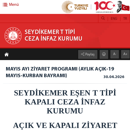
Menü
ENG
TR
SEYDİKEMER T TİPİ CEZA İNFAZ KURUMU
SEYDİKEMER T TİPİ
CEZA İNFAZ KURUMU
ANASAYFA
A-
A+
Paylaş
KURUMUMUZ
Kapalı Ceza İnfaz Kurumu
MAYIS AYI ZİYARET PROGRAMI (AYLIK AÇIK-19
MAYIS-KURBAN BAYRAMI)
Açık Ceza İnfaz Kurumu
30.04.2026
Kurum Yönetimi
SEYDİKEMER EŞEN T TİPİ
Servisler
KAPALI CEZA İNFAZ
Güvenlik ve Gözetim Servisi
Psiko-Sosyal Servis
KURUMU
Sağlık Servisi
AÇIK VE KAPALI ZİYARET
Eğitim ve Öğretim Servisi