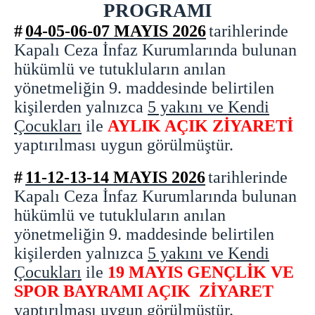
PROGRAMI
İşyurdu Servisi
#
04-05-06-07
Teknik Servis
MAYIS
2026
tarihlerinde
Kapalı Ceza İnfaz Kurumlarında bulunan
Yardımcı Hizmetler Servisi
hükümlü ve tutukluların anılan
Birimler
yönetmeliğin 9. maddesinde belirtilen
Mektup Okuma
kişilerden yalnızca
5 yakını ve Kendi
Emanet Eşya Birimi
Çocukları
ile
AYLIK AÇIK ZİYARETİ
Ziyaret Kabul Bürosu
yaptırılması uygun görülmüştür.
GÖRÜŞ GÜNLERİ
Kapalı Ceza İnfaz Kurumu İçin Görüş Gün ve Saatleri
#
11-12-13-14 MAYIS 2026
tarihlerinde
Açık Ceza İnfaz Kurumu İçin Görüş Gün ve Saatleri
Kapalı Ceza İnfaz Kurumlarında bulunan
Görüntülü ve Sesli Görüşme
hükümlü ve tutukluların anılan
yönetmeliğin 9. maddesinde belirtilen
İLETİŞİM BİLGİLERİ
kişilerden yalnızca
5 yakını ve Kendi
KAPALI CEZAEVİ
Çocukları
ile
19 MAYIS GENÇLİK VE
AÇIK CEZAEVİ
SPOR BAYRAMI AÇIK ZİYARET
ULAŞIM
yaptırılması uygun görülmüştür.