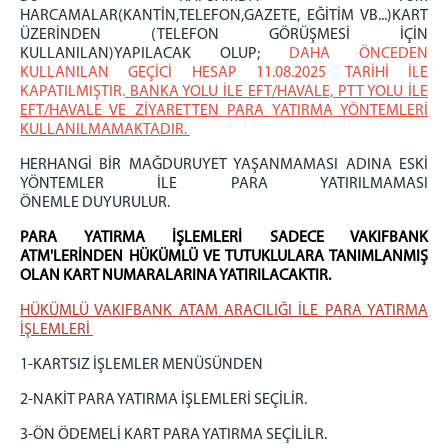
İşyurdu Servisi
HARCAMALAR(KANTİN,TELEFON,GAZETE, EĞİTİM VB...)KART
ÜZERİNDEN (TELEFON GÖRÜŞMESİ İÇİN
Teknik Servis
KULLANILAN)YAPILACAK OLUP;
DAHA ÖNCEDEN
Yardımcı Hizmetler Servisi
KULLANILAN GEÇİCİ HESAP 11.08.2025 TARİHİ İLE
KAPATILMIŞTIR.
BANKA YOLU İLE EFT/HAVALE, PTT YOLU İLE
Birimler
EFT/HAVALE VE ZİYARETTEN PARA YATIRMA YÖNTEMLERİ
Mektup Okuma
KULLANILMAMAKTADIR.
Emanet Eşya Birimi
HERHANGİ BİR MAĞDURUYET YAŞANMAMASI ADINA ESKİ
Ziyaret Kabul Bürosu
YÖNTEMLER İLE PARA YATIRILMAMASI
ÖNEMLE DUYURULUR.
GÖRÜŞ GÜNLERİ
PARA YATIRMA İŞLEMLERİ SADECE VAKIFBANK
Kapalı Ceza İnfaz Kurumu İçin Görüş Gün ve Saatleri
ATM'LERİNDEN HÜKÜMLÜ VE TUTUKLULARA TANIMLANMIŞ
Açık Ceza İnfaz Kurumu İçin Görüş Gün ve Saatleri
OLAN KART NUMARALARINA YATIRILACAKTIR.
Görüntülü ve Sesli Görüşme
HÜKÜMLÜ VAKIFBANK ATAM ARACILIĞI İLE PARA YATIRMA
İŞLEMLERİ
İLETİŞİM BİLGİLERİ
KAPALI CEZAEVİ
1-KARTSIZ İŞLEMLER MENÜSÜNDEN
AÇIK CEZAEVİ
2-NAKİT PARA YATIRMA İŞLEMLERİ SEÇİLİR.
ULAŞIM
3-ÖN ÖDEMELİ KART PARA YATIRMA SEÇİLİLR.