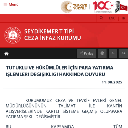
Menü
ENG
TR
SEYDİKEMER T TİPİ CEZA İNFAZ KURUMU
SEYDİKEMER T TİPİ
CEZA İNFAZ KURUMU
ANASAYFA
A-
A+
Paylaş
KURUMUMUZ
Kapalı Ceza İnfaz Kurumu
TUTUKLU VE HÜKÜMLÜLER İÇİN PARA YATIRMA
İŞLEMLERİ DEĞİŞİKLİĞİ HAKKINDA DUYURU
Açık Ceza İnfaz Kurumu
11.08.2025
Kurum Yönetimi
Servisler
Güvenlik ve Gözetim Servisi
KURUMUMUZ CEZA VE TEVKİF EVLERİ GENEL
MÜDÜRLÜĞÜNÜNÜN TALİMATİ İLE KANTİN
Psiko-Sosyal Servis
ALIŞVERİŞLERİNDE KARTLI SİSTEME GEÇMİŞ OLUP;PARA
Sağlık Servisi
YATIRMA ŞEKLİ DEĞİŞMİŞTİR.
Eğitim ve Öğretim Servisi
BU KAPSAMDA TÜM